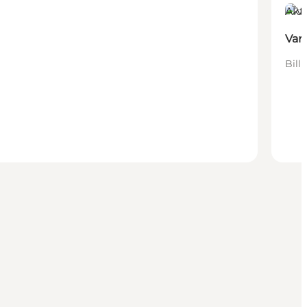
Akt
Van
Bill