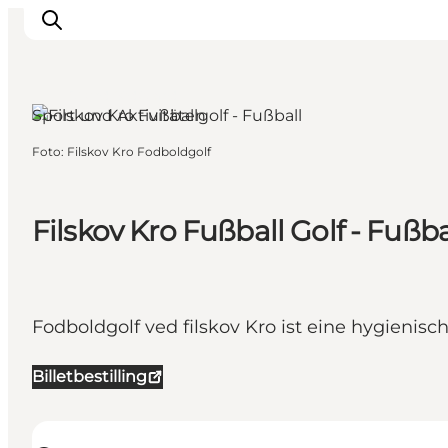
Billund, Südjütland
Sport und Aktivitäten
Foto
:
Filskov Kro Fodboldgolf
Inspiration
Regionen
Erlebnisse
Filskov Kro Fußball Golf - Fußb
Unterkünfte
Reiseplanung
Fodboldgolf ved filskov Kro ist eine hygienisch
Billetbestilling