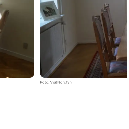
Foto
:
VisitNordfyn