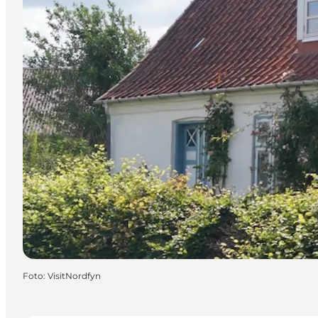
Foto
:
VisitNordfyn