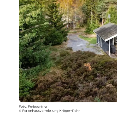
Foto
:
Feriepartner
©
Ferienhausvermittlung Kröger+Rehn