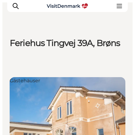
Feriehus Tingvej 39A, Brøns
Inspiration
Regionen
Erlebnisse
Unterkünfte
Gästehäuser
Reiseplanung