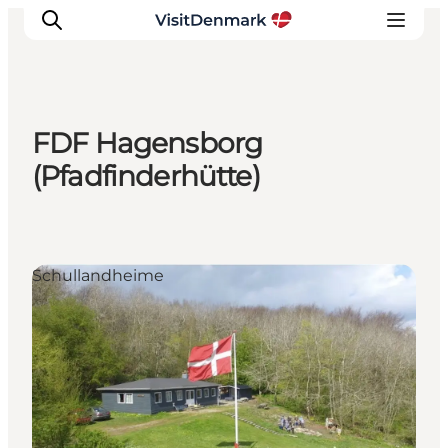
FDF Hagensborg
Inspiration
(Pfadfinderhütte)
Regionen
Erlebnisse
Unterkünfte
Schullandheime
Reiseplanung