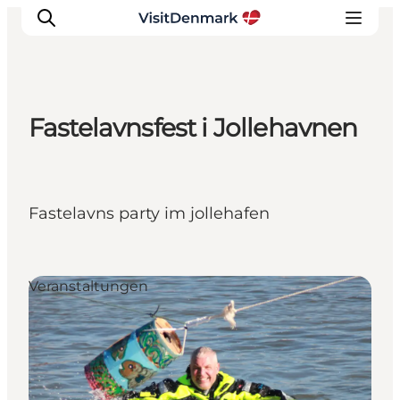
Fastelavnsfest i Jollehavnen
Inspiration
Regionen
Erlebnisse
Fastelavns party im jollehafen
Unterkünfte
Reiseplanung
Veranstaltungen