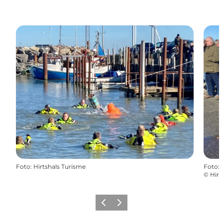
Foto
:
Hirtshals Turisme
Foto
:
©
Hirt
Zurück
Weiter