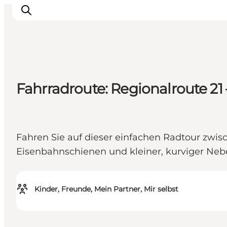
Inspiration
Fahrradroute: Regionalroute 2
Regionen
Erlebnisse
Unterkünfte
Fahren Sie auf dieser einfachen Radtour zwi
Reiseplanung
Eisenbahnschienen und kleiner, kurviger Neb
Kinder, Freunde, Mein Partner, Mir selbst