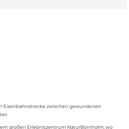
lten Eisenbahnstrecke zwischen gewundenen
bei.
d dem großen Erlebniszentrum NaturBornholm, wo