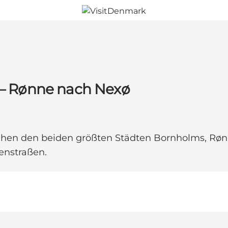
1 – Rønne nach Nexø
schen den beiden größten Städten Bornholms, Rø
enstraßen.