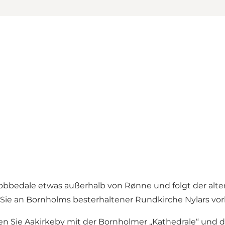
Robbedale etwas außerhalb von Rønne und folgt der a
e an Bornholms besterhaltener Rundkirche Nylars vor
eben Sie Aakirkeby mit der Bornholmer „Kathedrale“ un