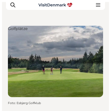
Golfplätze
Inspiration
Regionen
Erlebnisse
Unterkünfte
Reiseplanung
Foto
:
Esbjerg Golfklub