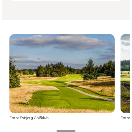
Foto
:
Esbjerg Golfklub
Foto
: