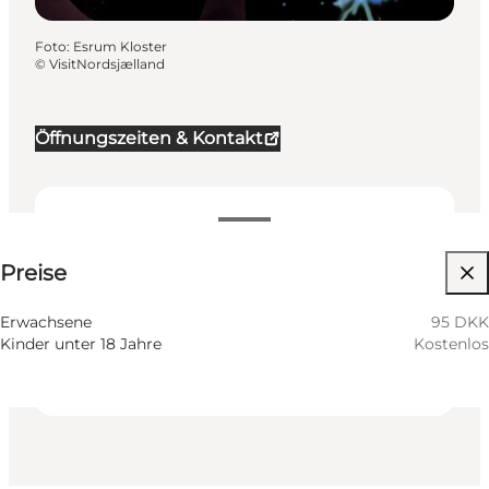
Foto
:
Esrum Kloster
©
VisitNordsjælland
Öffnungszeiten & Kontakt
95 DKK
Preise
Website besuchen
Mir selbst, Mein Partner, Freunde, Kinder
Erwachsene
95 DKK
Kinder unter 18 Jahre
Kostenlos