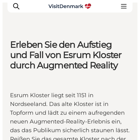
Erleben Sie den Aufstieg
Inspiration
und Fall von Esrum Kloster
Regionen
durch Augmented Reality
Erlebnisse
Unterkünfte
Reiseplanung
Esrum Kloster liegt seit 1151 in
Nordseeland. Das alte Kloster ist in
Topform und lädt zu einem aufregenden
neuen Augmented-Reality-Erlebnis ein,
das das Publikum sicherlich staunen lässt.
Reißen Sie das gesamte Kloster nach der