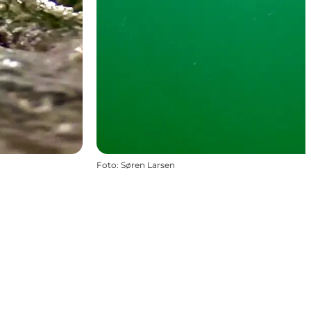
Foto
:
Søren Larsen