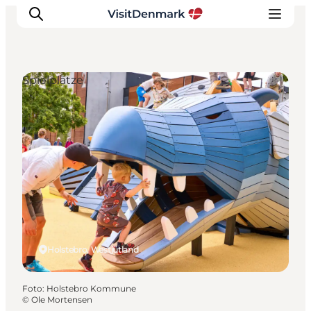
Spielplätze
Inspiration
Regionen
Erlebnisse
Unterkünfte
Reiseplanung
Holstebro, Westjütland
Foto
:
Holstebro Kommune
©
Ole Mortensen