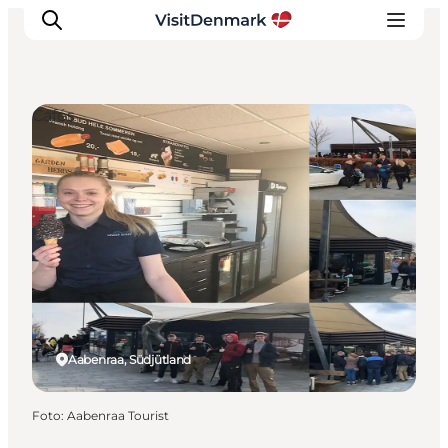
Cafés
Inspiration
Regionen
Erlebnisse
Unterkünfte
Reiseplanung
Aabenraa, Südjütland
Foto
:
Aabenraa Tourist