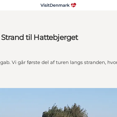
trand til Hattebjerget
 Vi går første del af turen langs stranden, hvor v