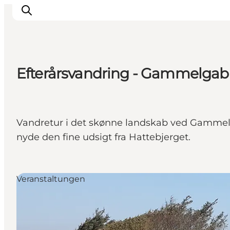
Efterårsvandring - Gammelgab S
Inspiration
Regionen
Erlebnisse
Vandretur i det skønne landskab ved Gammelgab.
Unterkünfte
nyde den fine udsigt fra Hattebjerget.
Reiseplanung
Veranstaltungen