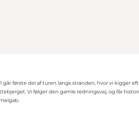
 første del af turen langs stranden, hvor vi kigger efter r
attebjerget. Vi følger den gamle redningsvej, og får hi
mmelgab.