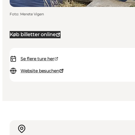
Foto
:
Merete Vigen
Køb billetter online
Se flere ture her
Website besuchen