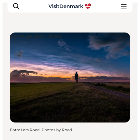
Sonstige Aktivitäten
Inspiration
Regionen
Erlebnisse
Unterkünfte
Reiseplanung
Foto
:
Lars Roed, Photos by Roed