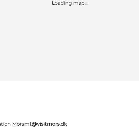
Loading map...
ation Mors
mt@visitmors.dk