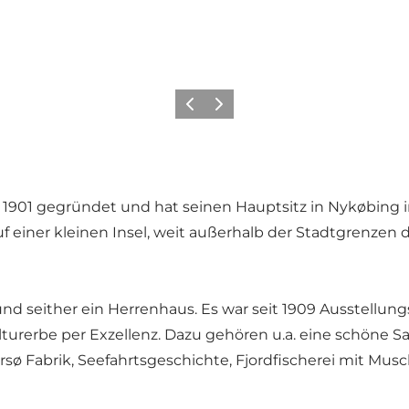
Zurück
Weiter
901 gegründet und hat seinen Hauptsitz in Nykøbing i
einer kleinen Insel, weit außerhalb der Stadtgrenzen d
nd seither ein Herrenhaus. Es war seit 1909 Ausstellun
urerbe per Exzellenz. Dazu gehören u.a. eine schöne S
rsø Fabrik, Seefahrtsgeschichte, Fjordfischerei mit Mus