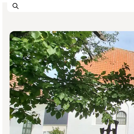
Museen
Inspiration
Regionen
Erlebnisse
Unterkünfte
Reiseplanung