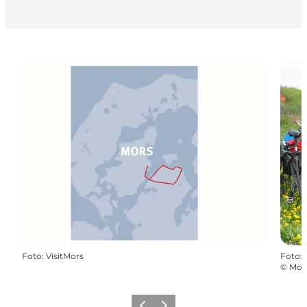
Foto
:
VisitMors
Foto
:
©
Mors