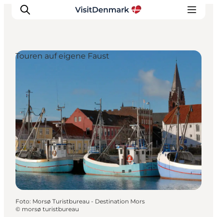
Touren auf eigene Faust
Inspiration
Regionen
Erlebnisse
Unterkünfte
Reiseplanung
Foto
:
Morsø Turistbureau - Destination Mors
©
morsø turistbureau