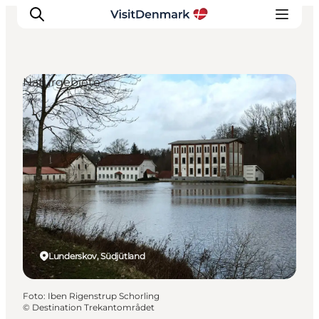
Naturgebiete
Inspiration
Regionen
Erlebnisse
Unterkünfte
Reiseplanung
Lunderskov, Südjütland
Foto
:
Iben Rigenstrup Schorling
©
Destination Trekantområdet