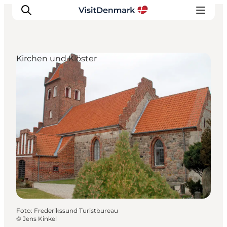
Kirchen und Klöster
Inspiration
Regionen
Erlebnisse
Unterkünfte
Reiseplanung
Foto
:
Frederikssund Turistbureau
©
Jens Kinkel