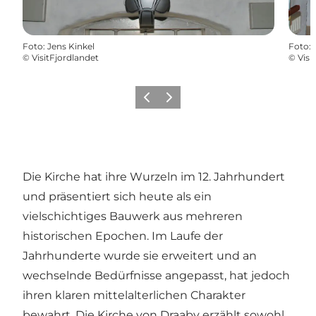
Foto
:
Jens Kinkel
Foto
:
©
VisitFjordlandet
©
Visi
Zurück
Weiter
Die Kirche hat ihre Wurzeln im 12. Jahrhundert
und präsentiert sich heute als ein
vielschichtiges Bauwerk aus mehreren
historischen Epochen. Im Laufe der
Jahrhunderte wurde sie erweitert und an
wechselnde Bedürfnisse angepasst, hat jedoch
ihren klaren mittelalterlichen Charakter
bewahrt. Die Kirche von Draaby erzählt sowohl