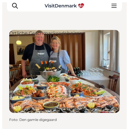
Örtliche Geschmackserlebnisse
Inspiration
Regionen
Erlebnisse
Unterkünfte
Reiseplanung
Foto
:
Den gamle digegaard