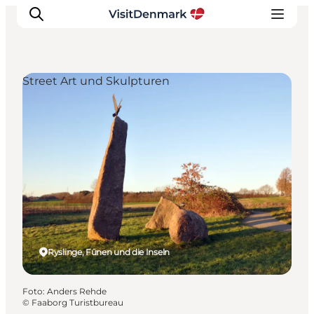
Street Art und Skulpturen
Inspiration
Regionen
Erlebnisse
Unterkünfte
Reiseplanung
Ryslinge, Fünen und die Inseln
Foto
:
Anders Rehde
©
Faaborg Turistbureau