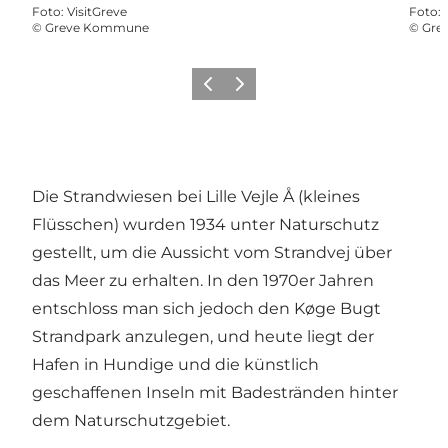
Foto
:
VisitGreve
Foto
:
©
Greve Kommune
©
Gre
Zurück
Weiter
Die Strandwiesen bei Lille Vejle Å (kleines
Flüsschen) wurden 1934 unter Naturschutz
gestellt, um die Aussicht vom Strandvej über
das Meer zu erhalten. In den 1970er Jahren
entschloss man sich jedoch den Køge Bugt
Strandpark anzulegen, und heute liegt der
Hafen in Hundige und die künstlich
geschaffenen Inseln mit Badestränden hinter
dem Naturschutzgebiet.