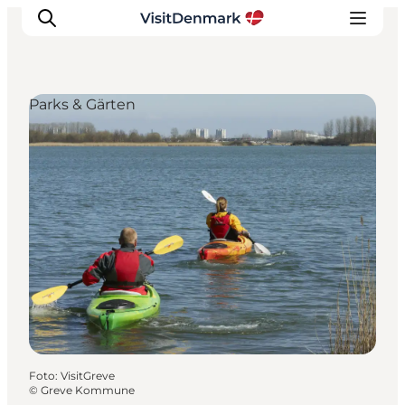
Parks & Gärten
Inspiration
Regionen
Erlebnisse
Unterkünfte
Reiseplanung
Foto
:
VisitGreve
©
Greve Kommune