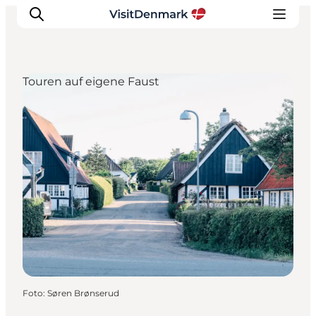
Touren auf eigene Faust
Inspiration
Regionen
Erlebnisse
Unterkünfte
Reiseplanung
Foto
:
Søren Brønserud