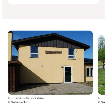
Foto
:
Visit Lolland-Falster
Foto
:
©
Naturskolen
©
Nat