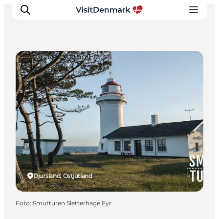
Touren auf eigene Faust
Inspiration
Regionen
Erlebnisse
Unterkünfte
Reiseplanung
Djursland, Ostjütland
Foto
:
Smutturen Sletterhage Fyr