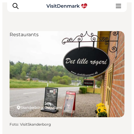
Restaurants
Inspiration
Regionen
Erlebnisse
Unterkünfte
Reiseplanung
Skanderborg, Ostjütland
Foto
:
VisitSkanderborg