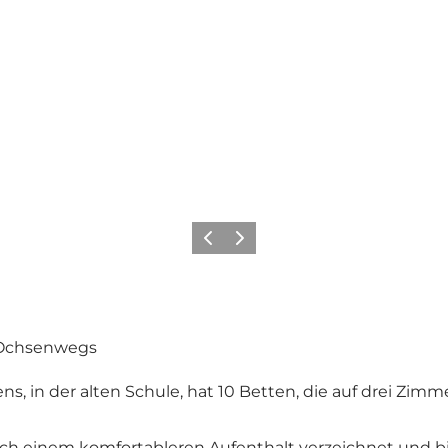
Zurück
Weiter
s Ochsenwegs
s, in der alten Schule, hat 10 Betten, die auf drei Zimm
ach einem komfortableren Aufenthalt verzeichnet und b