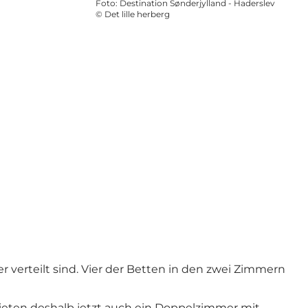
Foto
:
Destination Sønderjylland - Haderslev
©
Det lille herberg
er verteilt sind. Vier der Betten in den zwei Zimmern
ieten deshalb jetzt auch ein Doppelzimmer mit