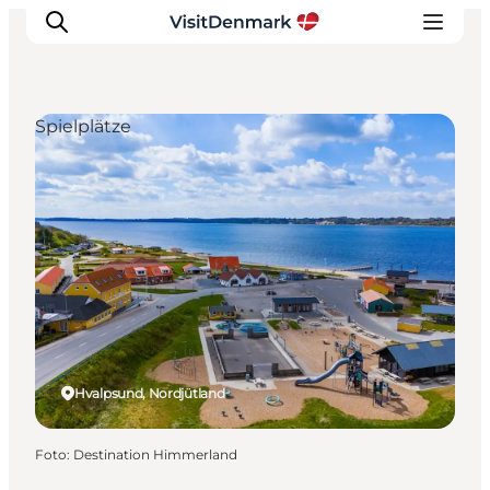
Spielplätze
Inspiration
Regionen
Erlebnisse
Unterkünfte
Reiseplanung
Hvalpsund, Nordjütland
Foto
:
Destination Himmerland