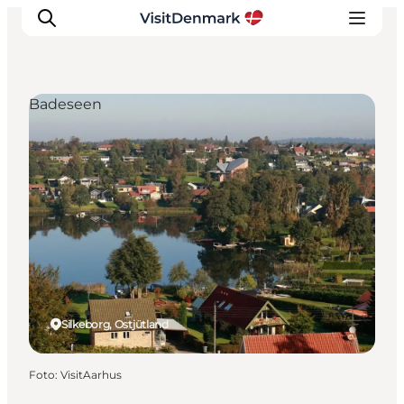
Badeseen
Inspiration
Regionen
Erlebnisse
Unterkünfte
Reiseplanung
Silkeborg, Ostjütland
Foto
:
VisitAarhus