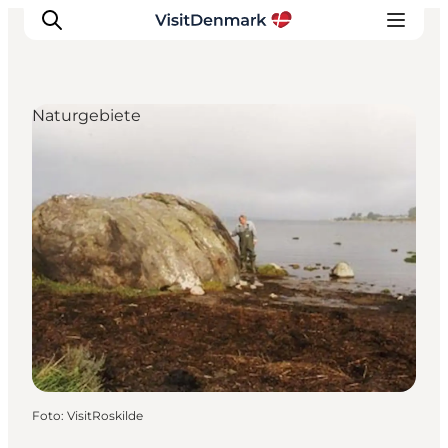
Naturgebiete
Inspiration
Regionen
Erlebnisse
Unterkünfte
Reiseplanung
Foto
:
VisitRoskilde