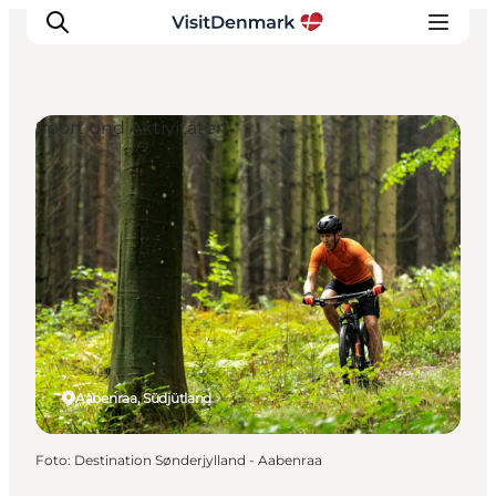
Sport und Aktivitäten
Inspiration
Regionen
Erlebnisse
Unterkünfte
Reiseplanung
Aabenraa, Südjütland
Foto
:
Destination Sønderjylland - Aabenraa