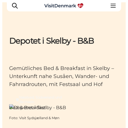
Depotet i Skelby - B&B
Inspiration
Regionen
Erlebnisse
Gemütliches Bed & Breakfast in Skelby –
Unterkünfte
Unterkunft nahe Susåen, Wander- und
Reiseplanung
Fahrradrouten, mit Festsaal und Hof
Næstved, Südseeland und
die Inseln
Bed & Breakfast
Foto
:
Visit Sydsjælland & Møn