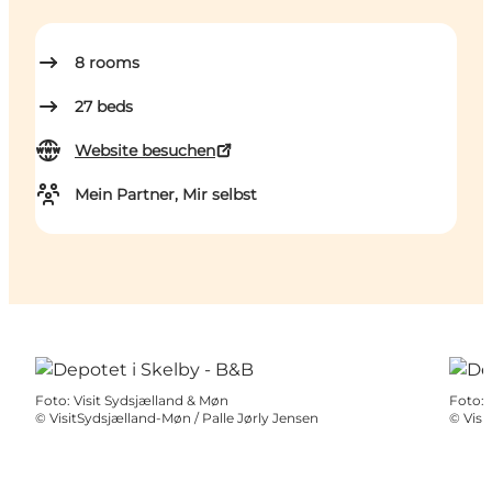
8
rooms
27
beds
Website besuchen
Mein Partner, Mir selbst
Foto
:
Visit Sydsjælland & Møn
Foto
:
©
VisitSydsjælland-Møn / Palle Jørly Jensen
©
Visi