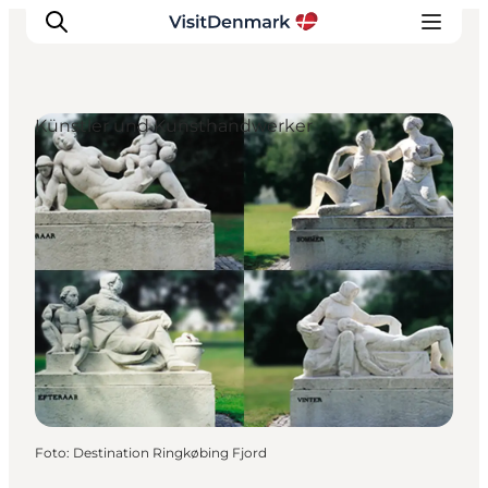
Künstler und Kunsthandwerker
Inspiration
Regionen
Erlebnisse
Unterkünfte
Reiseplanung
Foto
:
Destination Ringkøbing Fjord