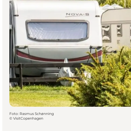
Foto
:
Rasmus Schønning
©
VisitCopenhagen