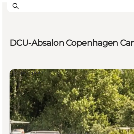
DCU-Absalon Copenhagen C
Inspiration
Regionen
Erlebnisse
Campingplätze
Unterkünfte
Reiseplanung