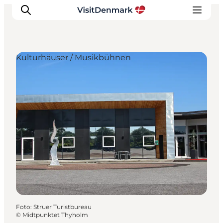
Kulturhäuser / Musikbühnen
Inspiration
Regionen
Erlebnisse
Unterkünfte
Reiseplanung
Foto
:
Struer Turistbureau
©
Midtpunktet Thyholm