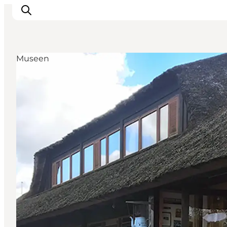
Museen
Inspiration
Regionen
Erlebnisse
Unterkünfte
Reiseplanung