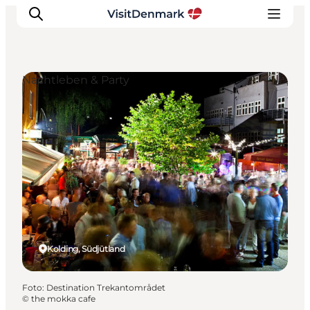
Nachtleben & Party
Inspiration
Regionen
Erlebnisse
Unterkünfte
Reiseplanung
Kolding, Südjütland
Foto
:
Destination Trekantområdet
©
the mokka cafe