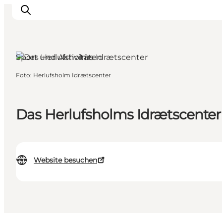
Sport und Aktivitäten
Foto
:
Herlufsholm Idrætscenter
Inspiration
Regionen
Erlebnisse
Das Herlufsholms Idrætscenter
Unterkünfte
Reiseplanung
Website besuchen