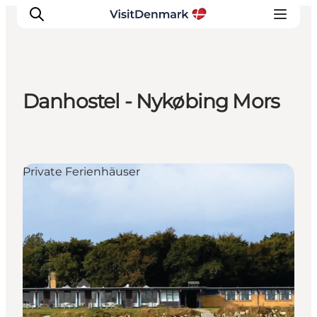
Danhostel - Nykøbing Mors
Inspiration
Regionen
Erlebnisse
Private Ferienhäuser
Unterkünfte
Reiseplanung