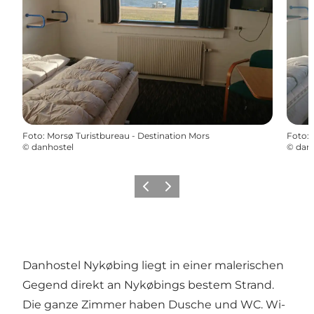
Foto
:
Morsø Turistbureau - Destination Mors
Foto
:
©
danhostel
©
dan
Zurück
Weiter
Danhostel Nykøbing liegt in einer malerischen
Gegend direkt an Nykøbings bestem Strand.
Die ganze Zimmer haben Dusche und WC. Wi-