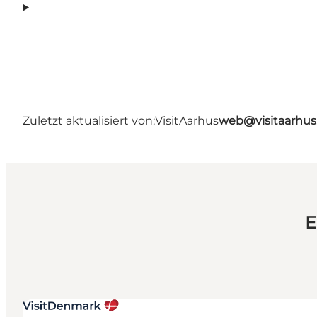
Zuletzt aktualisiert von:
VisitAarhus
web@visitaarhu
E