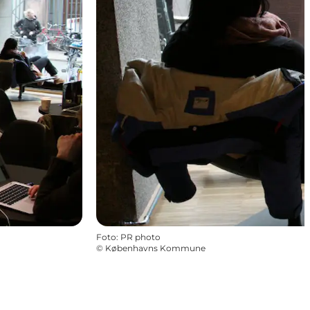
Foto
:
PR photo
©
Københavns Kommune