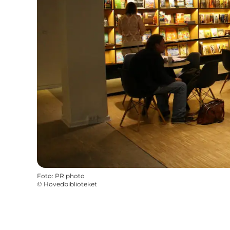
Foto
:
PR photo
©
Hovedbiblioteket