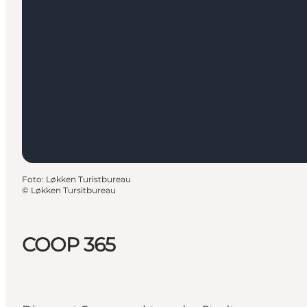
Foto
:
Løkken Turistbureau
©
Løkken Tursitbureau
COOP 365