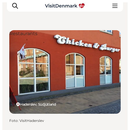
Restaurants
Inspiration
Regionen
Erlebnisse
Unterkünfte
Reiseplanung
Haderslev, Südjütland
Foto
:
VisitHaderslev