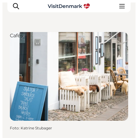
Cafés
Inspiration
Regionen
Erlebnisse
Unterkünfte
Reiseplanung
Foto
:
Katrine Stubager