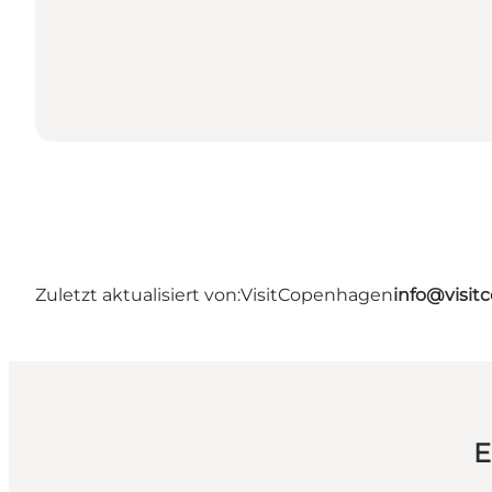
Zuletzt aktualisiert von:
VisitCopenhagen
info@visi
E