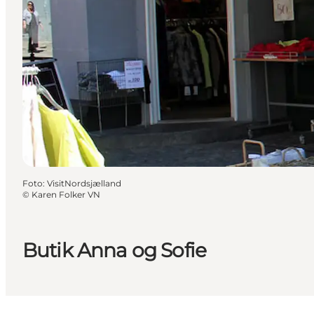
Foto
:
VisitNordsjælland
©
Karen Folker VN
Butik Anna og Sofie