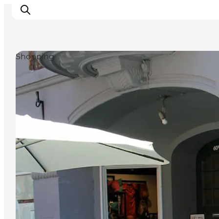
Shopping
Inspiration
Regionen
Erlebnisse
Unterkünfte
Reiseplanung