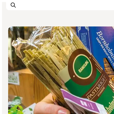
Shopping
Inspiration
Regionen
Erlebnisse
Unterkünfte
Reiseplanung