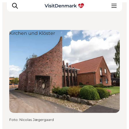
Kirchen und Klöster
Inspiration
Regionen
Erlebnisse
Unterkünfte
Reiseplanung
Foto
:
Nicolas Jægergaard