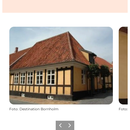
Foto
:
Destination Bornholm
Foto
:
Zurück
Weiter