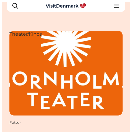
Theater/Kinos
Inspiration
Regionen
Erlebnisse
Unterkünfte
Reiseplanung
Foto
:
-