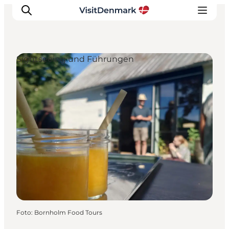
Sightseeing und Führungen
Inspiration
Regionen
Erlebnisse
Unterkünfte
Reiseplanung
Foto
:
Bornholm Food Tours