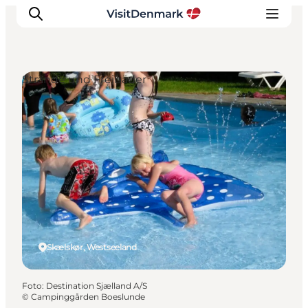
Strände und Freibäder
Inspiration
Regionen
Erlebnisse
Unterkünfte
Reiseplanung
Skælskør, Westseeland
Foto
:
Destination Sjælland A/S
©
Campinggården Boeslunde